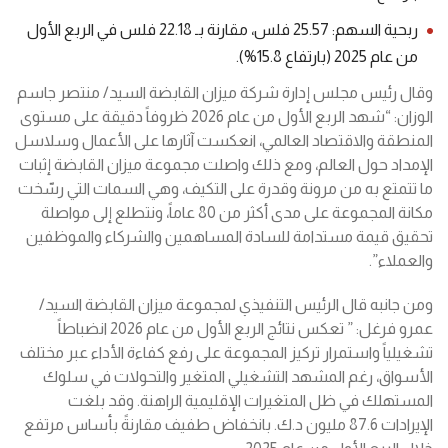
ربحية السهم: 25.57 فلس، مقارنة بـ 22.18 فلس في الربع الأول
من عام 2025 (بارتفاع 15.8%).
وقال رئيس مجلس إدارة شركة ميزان القابضة السيد/ منتصر جاسم
الوزان: “شهد الربع الأول من عام 2026 ظروفاً دقيقة على مستوى
المنطقة والاقتصاد العالمي، انعكست آثارها على الأعمال وسلاسل
الإمداد حول العالم، ومع ذلك واصلت مجموعة ميزان القابضة إثبات
ما تتمتع به من مرونة وقدرة على التكيف، وهي السمات التي رسّخت
مكانة المجموعة على مدى أكثر من 80 عاماً، ونتطلع إلى مواصلة
تحقيق قيمة مستدامة للسادة المساهمين والشركاء والموظفين
والعملاء”.
ومن جانبه قال الرئيس التنفيذي لمجموعة ميزان القابضة السيد/
عمرو فرغل: ” تعكس نتائج الربع الأول من عام 2026 انضباطاً
تشغيلياً واستمرار تركيز المجموعة على رفع كفاءة الأداء عبر مختلف
الأسواق، رغم المشهد التشغيلي المتغير والتحولات في سلوك
المستهلك في ظل المتغيرات الإقليمية الراهنة. وقد بلغت
الإيرادات 87.6 مليون د.ك. بانخفاض طفيف مقارنةً بأساس مرتفع