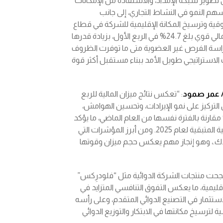
 تطوير شبكة الإمداد، والاستفادة من الإمكانات
هم النمو في النشاط التجاري، إلى جانب
سوقية وترسيخ المكانة الإقليمية للشركة في قطاع
السلع الاستهلاكية. وبفضل هذه الجهود، سجّلت ميزان هامش ربح إجمالي قوي بلغ 24.7% في الربع الأول، بزيادة قدرها
 دراسة الفرص غير العضوية متى ما توفرت الظروف
الاستراتيجي طويل الأمد ببناء مستقبل أكثر قوة
/ عمر صمود
: “تعكس نتائج ميزان المالية للربع
 من خلال التركيز على نمو الإيرادات، وتحسين الهوامش،
ز الربحية. فقد بلغ صافي الربح 6.9 مليون د.ك.، بزيادة قدرها 20.3% مقارنة بالفترة نفسها من العام الماضي، ما يؤكد
أننا نسير على مسار واضح لمواصلة تعزيز النتائج المالية خلال الفترات المالية المتبقية لعام 2025. ومن أبرز المؤشرات التي
الربع، تجاوز إجمالي أصول الشركة حاجز الـ300 مليون د.ك.، وهو إنجاز مهم يعكس حجم ميزان وقوتها
نجحت منتجات الشركة الدوائية مثل “فلودرِكس”
يمية، ما يعكس التفوق التنافسي المتزايد في
ستثمار في التصنيع الدوائي المتقدم، وعلى رأسه
لترسيخ مكانتها في الابتكار والتوزيع الدوائي