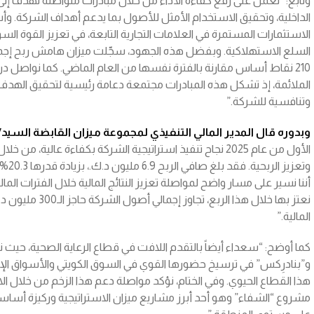
وتابع: “نعمل على رفع كفاءة الأداء من خلال مبادرات متواصلة تهدف إلى
الداخلية، وتحقيق الاستخدام الأمثل للأصول بما يدعم أهداف الشركة. وأس
الاستثمارات المستمرة في العلامات التجارية التابعة، في تعزيز القوة ال
210 نقاط أساس مقارنة بالفترة نفسها من العام الماضي. كما نواصل
الملائمة، إذ تشكل هذه المبادرات مجتمعة دعامة رئيسية لتحقيق الهدف 
وتنافسية للشركة.”
وبدوره قال المدير المالي التنفيذي لمجموعة ميزان القابضة السيد
الأول من عام 2025 نجاح تنفيذ استراتيجية الشركة بكفاءة عالية،
وتعزي
نعتز بها خلال هذا 
المالية.”
كما أوضح: “سعداء أيضاً بالتقدم اللافت في قطاع الرعاية الصحية، حيث 
و”بنادرِكس” في ترسيخ حضورها القوي في السوق الكويتي والأسواق الإقل
هذا القطاع الحيوي. وفي الختام، نؤكد مواصلة دعم هذا الزخم من خلال الا
مشروع “الشفاء” وهو أحد أبرز مشاريع ميزان الاستراتيجية وركيزة أساسية 