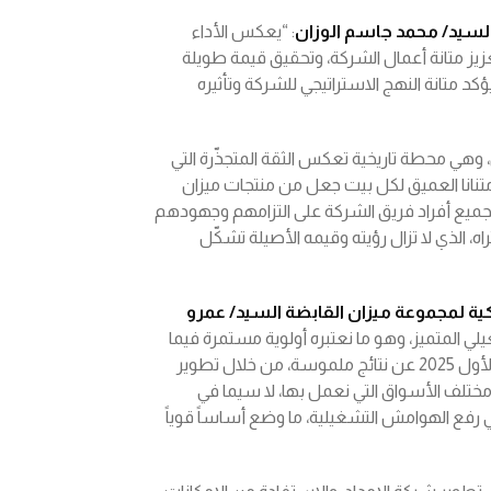
السيد/ محمد جاسم الوزان
: “يعكس الأداء
زيز متانة أعمال الشركة، وتحقيق قيمة طويلة
 قيمة تجاوزت الضعف منذ عام 2020 فقط، ما يؤكد متانة النهج الاستراتيجي للشركة وتأثيره
ن، وهي محطة تاريخية تعكس الثقة المتجذّرة التي
تنانا العميق لكل بيت جعل من منتجات ميزان
 ولجميع أفراد فريق الشركة على التزامهم وجهودهم
، الذي لا تزال رؤيته وقيمه الأصيلة تشكّل
كية لمجموعة ميزان القابضة السيد/ عمرو
غيلي المتميز، وهو ما نعتبره أولوية مستمرة فيما
نعمل على تسريع وتيرة الأداء. وقد أثمرت جهود فريق الشركة في الربع الأول 2025 عن نتائج ملموسة، من خلال تطوير
مختلف الأسواق التي نعمل بها، لا سيما في
رفع الهوامش التشغيلية، ما وضع أساساً قوياً