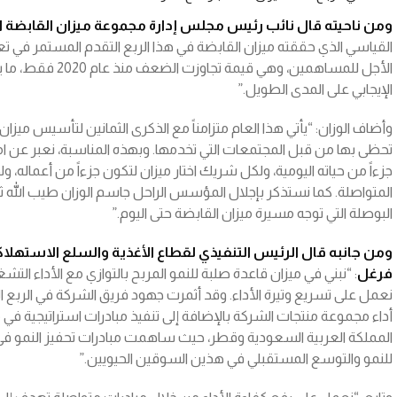
ومن ناحيته قال نائب رئيس مجلس إدارة مجموعة ميزان القابضة 
القياسي الذي حققته ميزان القابضة في هذا الربع التقدم المستمر في تع
الأجل للمساهمين، وهي
الإيجابي على المدى الطويل.”
وأضاف الوزان: “يأتي هذا العام متزامناً مع الذكرى الثمانين لتأسيس ميزا
تحظى بها من قبل المجتمعات التي تخدمها. وبهذه المناسبة، نعبر عن ام
جزءاً من حياته اليومية، ولكل شريك اختار ميزان لتكون جزءاً من أعماله،
المتواصلة. كما نستذكر بإجلال المؤسس الراحل جاسم الوزان طيب الله ثراه
البوصلة التي توجه مسيرة ميزان القابضة حتى اليوم.”
ومن جانبه قال الرئيس التنفيذي لقطاع الأغذية والسلع الاستهلا
فرغل
: “نبني في ميزان قاعدة صلبة للنمو المربح بالتوازي مع الأداء التش
أداء مجموعة منتجات الشركة بالإضافة إلى تنفيذ مبادرات استراتيجية في 
المملكة العربية السعودية وقطر، حيث ساهمت مبادرات تحفيز النمو في 
للنمو والتوسع المستقبلي في هذين السوقين الحيويين.”